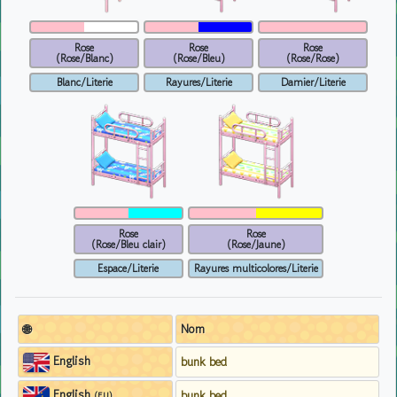
Rose
Rose
Rose
(Rose/Blanc)
(Rose/Bleu)
(Rose/Rose)
Blanc/Literie
Rayures/Literie
Damier/Literie
Rose
Rose
(Rose/Bleu clair)
(Rose/Jaune)
Espace/Literie
Rayures multicolores/Literie
🌐
Nom
English
bunk bed
English
bunk bed
(EU)