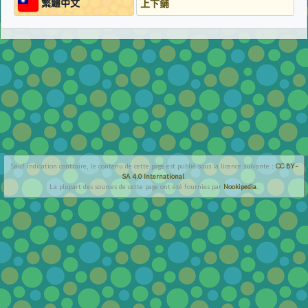
繁鱧中文
上下鋪
Sauf indication contraire, le contenu de cette page est publié sous la licence suivante :
CC BY-
SA 4.0 International
.
La plupart des sources de cette page ont été fournies par
Nookipedia
.