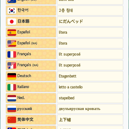
한국어
2층 침대
日本語
にだんベッド
Español
litera
Español
litera
(NA)
Français
lit superposé
Français
lit superposé
(NA)
Deutsch
Etagenbett
Italiano
letto a castello
Ned.
stapelbed
русский
двухъярусная кровать
简体中文
上下铺