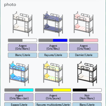
photo
Argent
Argent
Argent
(Gris/Blanc)
(Gris/Bleu)
(Gris/Rose)
Blanc/Literie
Rayures/Literie
Damier/Literie
Argent
Argent
Noir
(Gris/Bleu clair)
(Gris/Jaune)
(Noir/Blanc)
Espace/Literie
Rayures multicolores/Literie
Blanc/Literie