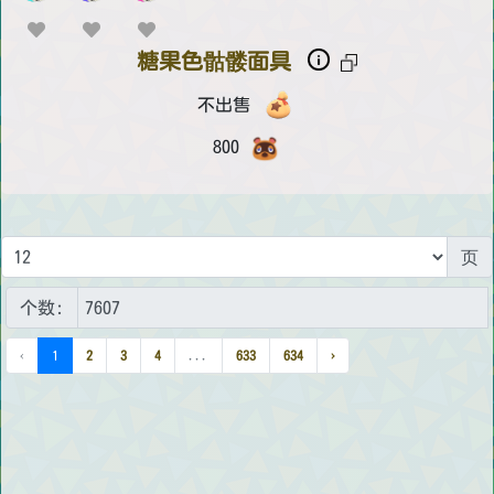
糖果色骷髅面具
不出售
800
页
个数:
‹
1
2
3
4
...
633
634
›