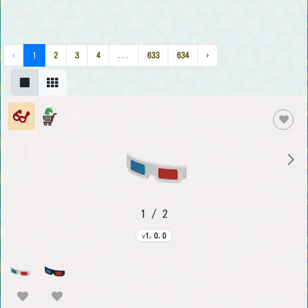
‹
1
2
3
4
...
633
634
›
1 / 2
1.0.0