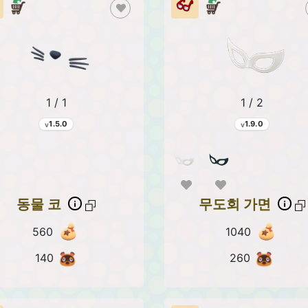
1 / 1
1 / 2
1.5.0
1.9.0
동물 코
무도회 가면
560
1040
140
260