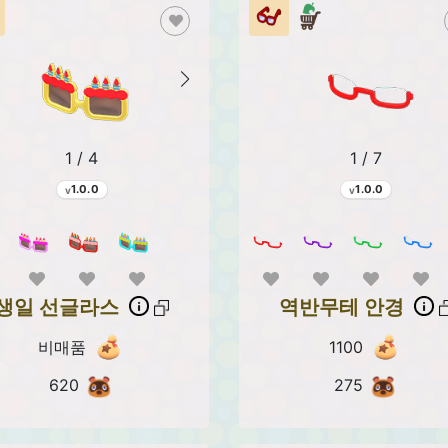
1 / 4
1 / 7
1.0.0
1.0.0
생일 선글라스
역반무테 안경
비매품
1100
620
275