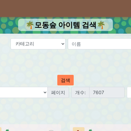
🌴모동숲 아이템 검색🌴
검색
페이지
개수: