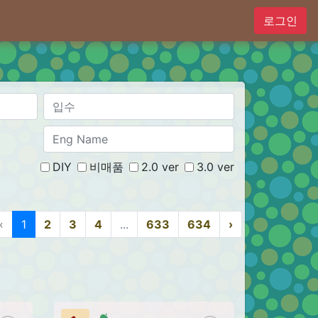
로그인
DIY
비매품
2.0 ver
3.0 ver
‹
1
2
3
4
...
633
634
›