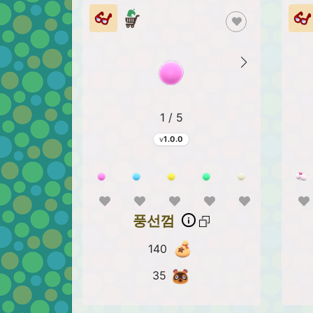
1 / 5
1.0.0
풍선껌
140
35