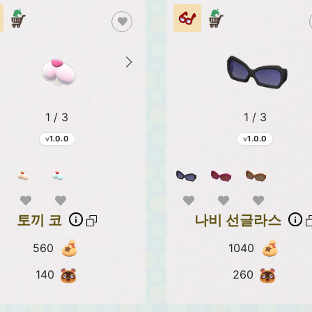
1 / 3
1 / 3
1.0.0
1.0.0
토끼 코
나비 선글라스
560
1040
140
260