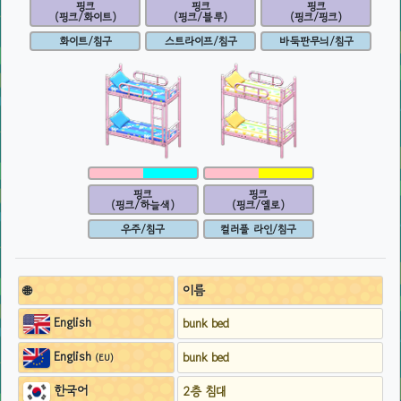
핑크
핑크
핑크
(핑크/화이트)
(핑크/블루)
(핑크/핑크)
화이트/침구
스트라이프/침구
바둑판무늬/침구
핑크
핑크
(핑크/하늘색)
(핑크/옐로)
우주/침구
컬러풀 라인/침구
🌐
이름
English
bunk bed
English
bunk bed
(EU)
한국어
2층 침대