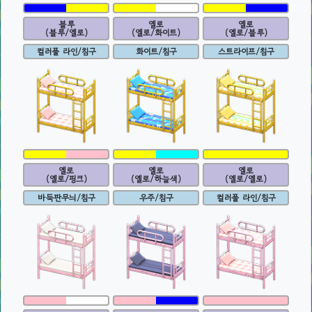
블루
옐로
옐로
(블루/옐로)
(옐로/화이트)
(옐로/블루)
컬러풀 라인/침구
화이트/침구
스트라이프/침구
옐로
옐로
옐로
(옐로/핑크)
(옐로/하늘색)
(옐로/옐로)
바둑판무늬/침구
우주/침구
컬러풀 라인/침구