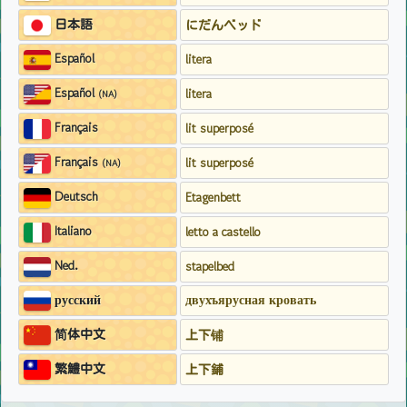
日本語
にだんベッド
Español
litera
Español
litera
(NA)
Français
lit superposé
Français
lit superposé
(NA)
Deutsch
Etagenbett
Italiano
letto a castello
Ned.
stapelbed
русский
двухъярусная кровать
简体中文
上下铺
繁鱧中文
上下鋪