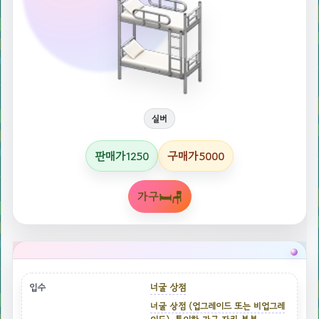
실버
판매가
구매가
1250
5000
가구🛏🪑
입수
너굴 상점
너굴 상점 (업그레이드 또는 비업그레