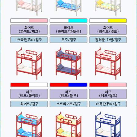
화이트
화이트
화이트
(화이트/핑크)
(화이트/하늘색)
(화이트/옐로)
바둑판무늬/침구
우주/침구
컬러풀 라인/침구
레드
레드
레드
(레드/화이트)
(레드/블루)
(레드/핑크)
화이트/침구
스트라이프/침구
바둑판무늬/침구