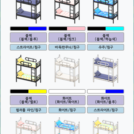
블랙
블랙
블랙
(블랙/블루)
(블랙/핑크)
(블랙/하늘색)
스트라이프/침구
바둑판무늬/침구
우주/침구
블랙
화이트
화이트
(블랙/옐로)
(화이트/화이트)
(화이트/블루)
컬러풀 라인/침구
화이트/침구
스트라이프/침구