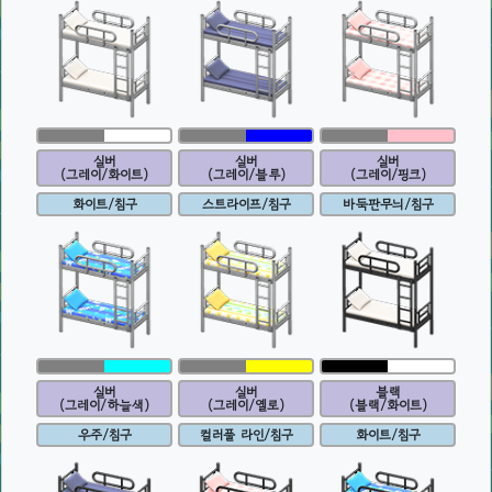
실버
실버
실버
(그레이/화이트)
(그레이/블루)
(그레이/핑크)
화이트/침구
스트라이프/침구
바둑판무늬/침구
실버
실버
블랙
(그레이/하늘색)
(그레이/옐로)
(블랙/화이트)
우주/침구
컬러풀 라인/침구
화이트/침구