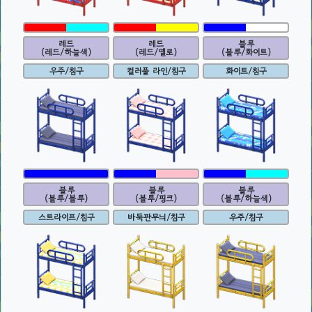
레드
레드
블루
(레드/하늘색)
(레드/옐로)
(블루/화이트)
우주/침구
컬러풀 라인/침구
화이트/침구
블루
블루
블루
(블루/블루)
(블루/핑크)
(블루/하늘색)
스트라이프/침구
바둑판무늬/침구
우주/침구