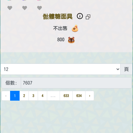
骷髏糖面具
不出售
800
頁
個數:
‹
1
2
3
4
...
633
634
›