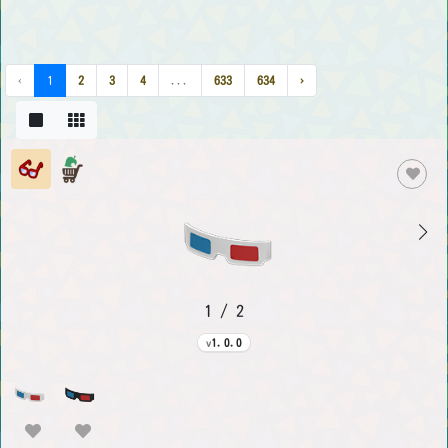
‹
1
2
3
4
...
633
634
›
1 / 2
1.0.0