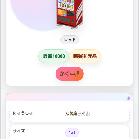
レッド
販賣
購買
10000
非売品
かぐ🛏🪑
にゅうしゅ
たぬきマイル
サイズ
1x1