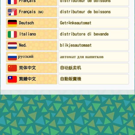
distributeur de boissons
Français
distributeur de boissons
Français
(NA)
Getränkeautomat
Deutsch
distributore di bevande
Italiano
blikjesautomaat
Ned.
русский
автомат для напитков
自动贩卖机
简体中文
自動販賣機
繁鱧中文