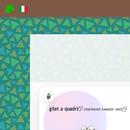
gilet a quadri
checkered sweater vest