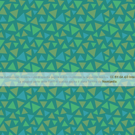
rsa indicazione, il contenuto di questa pagina è distribuito con la seguente licenza:
CC BY-SA 4.0 Inte
La maggior parte delle fonti di questa pagina è stata fornita da
Nookipedia
.