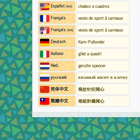
Español
chaleco a cuadros
(NA)
Français
veste de sport à carreaux
Français
veste de sport à carreaux
(NA)
Deutsch
Karo-Pullunder
Italiano
gilet a quadri
Ned.
geruite spencer
русский
вязаный жилет в клетку
简体中文
格纹针织背心
繁鱧中文
格紋針織背心