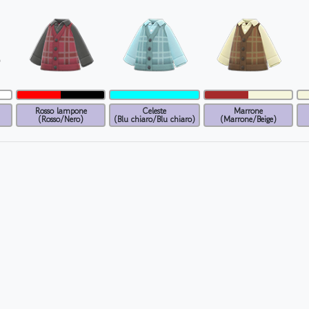
Rosso lampone
Celeste
Marrone
(Rosso/Nero)
(Blu chiaro/Blu chiaro)
(Marrone/Beige)