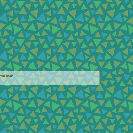
rnazionale
.