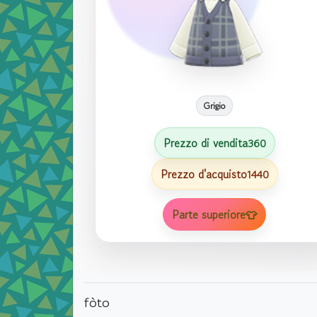
Grigio
Prezzo di vendita
360
Prezzo d'acquisto
1440
Parte superiore👕
fòto