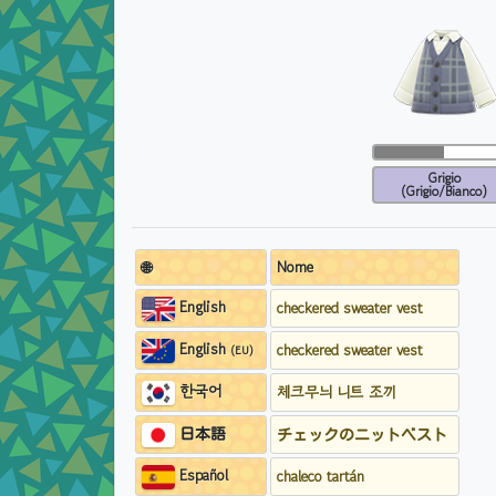
Grigio
(Grigio/Bianco)
🌐
Nome
English
checkered sweater vest
English
checkered sweater vest
(EU)
한국어
체크무늬 니트 조끼
日本語
チェックのニットベスト
Español
chaleco tartán