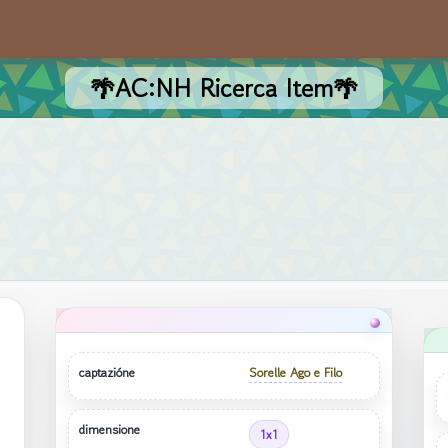
🌴AC:NH Ricerca Item🌴
captazióne
Sorelle Ago e Filo
dimensione
1x1