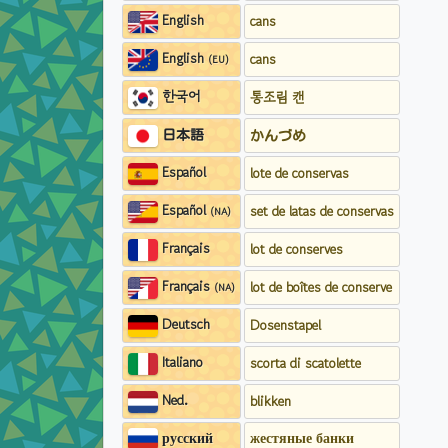
English
cans
English
cans
(EU)
한국어
통조림 캔
日本語
かんづめ
Español
lote de conservas
Español
set de latas de conservas
(NA)
Français
lot de conserves
Français
lot de boîtes de conserve
(NA)
Deutsch
Dosenstapel
Italiano
scorta di scatolette
Ned.
blikken
русский
жестяные банки