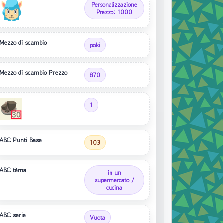
Personalizzazione
Prezzo: 1000
Mezzo di scambio
poki
Mezzo di scambio Prezzo
870
1
ABC Punti Base
103
ABC tèma
in un
supermercato /
cucina
ABC serie
Vuota