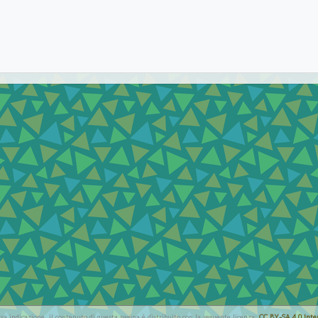
rsa indicazione, il contenuto di questa pagina è distribuito con la seguente licenza:
CC BY-SA 4.0 Inte