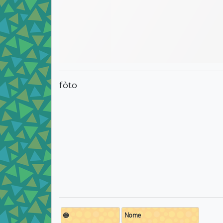
fòto
🌐
Nome