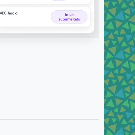
ABC fàscio
in un
supermercato