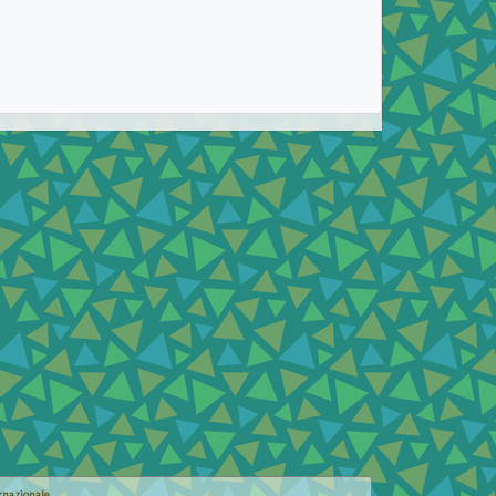
rnazionale
.