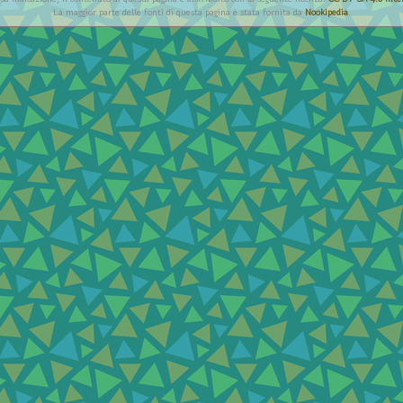
La maggior parte delle fonti di questa pagina è stata fornita da
Nookipedia
.