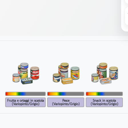
Frutta e ortaggi in scatola
Pesce
Snack in scatola
(Variopinto/Grigio)
(Variopinto/Grigio)
(Variopinto/Grigio)