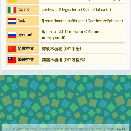
Italiano
credenza di legno ferro (Schemi fai da te)
Ned.
ijzeren-houten buffetkast (Doe-het-zelfplannen)
буфет из ДСП и стали (Сборник
русский
инструкций)
简体中文
铸铁木橱柜 (DIY手册)
繁鱧中文
鑄鐵木櫥櫃 (DIY方程式)
Sauf indication contraire, le contenu de cette page est publié sous la licence suivante :
CC BY-