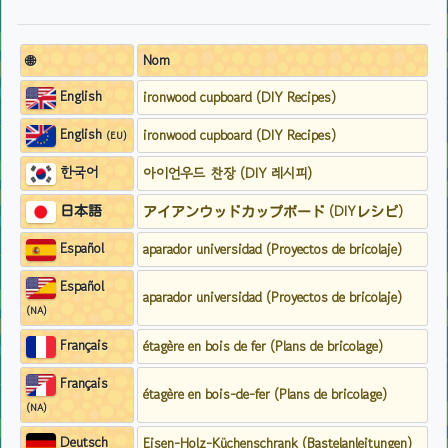
🌐
Nom
English
ironwood cupboard (DIY Recipes)
English
ironwood cupboard (DIY Recipes)
(EU)
한국어
아이언우드 찬장 (DIY 레시피)
日本語
アイアンウッドカップボード (DIYレシピ)
Español
aparador universidad (Proyectos de bricolaje)
Español
aparador universidad (Proyectos de bricolaje)
(NA)
Français
étagère en bois de fer (Plans de bricolage)
Français
étagère en bois-de-fer (Plans de bricolage)
(NA)
Deutsch
Eisen-Holz-Küchenschrank (Bastelanleitungen)