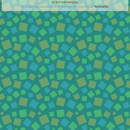
SA 4.0 International
.
La plupart des sources de cette page ont été fournies par
Nookipedia
.