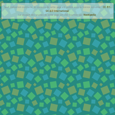
Sauf indication contraire, le contenu de cette page est publié sous la licence suivante :
CC BY-
SA 4.0 International
.
La plupart des sources de cette page ont été fournies par
Nookipedia
.