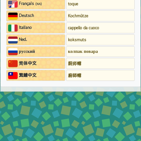
Français
toque
(NA)
Deutsch
Kochmütze
Italiano
cappello da cuoco
Ned.
koksmuts
русский
колпак повара
简体中文
厨师帽
繁鱧中文
廚師帽