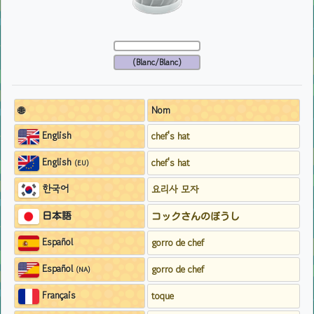
(Blanc/Blanc)
🌐
Nom
English
chef's hat
English
chef's hat
(EU)
한국어
요리사 모자
日本語
コックさんのぼうし
Español
gorro de chef
Español
gorro de chef
(NA)
Français
toque