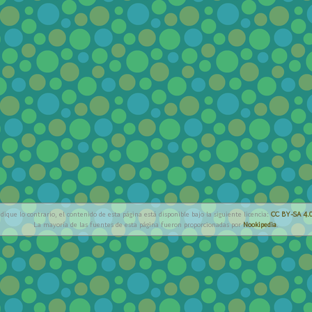
dique lo contrario, el contenido de esta página está disponible bajo la siguiente licencia:
CC BY-SA 4.0
La mayoría de las fuentes de esta página fueron proporcionadas por
Nookipedia
.