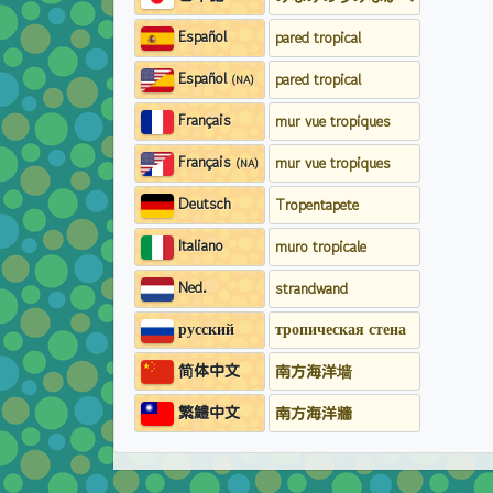
Español
pared tropical
Español
pared tropical
(NA)
Français
mur vue tropiques
Français
mur vue tropiques
(NA)
Deutsch
Tropentapete
Italiano
muro tropicale
Ned.
strandwand
русский
тропическая стена
简体中文
南方海洋墙
繁鱧中文
南方海洋牆