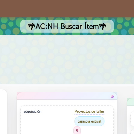
🌴AC:NH Buscar Ítem🌴
adquisición
Proyectos de taller
caracola estival
5