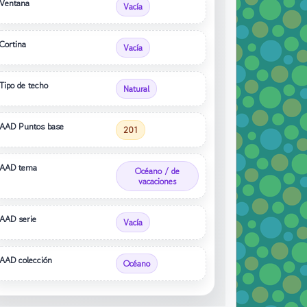
Ventana
Vacía
Cortina
Vacía
Tipo de techo
Natural
AAD Puntos base
201
AAD tema
Océano / de
vacaciones
AAD serie
Vacía
AAD colección
Océano