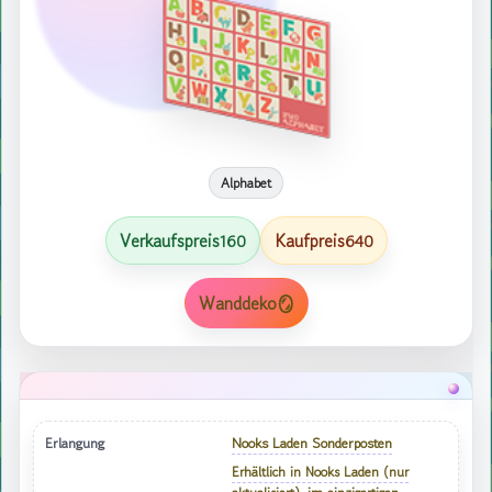
Alphabet
Verkaufspreis
Kaufpreis
160
640
Wanddeko🪞
Erlangung
Nooks Laden Sonderposten
Erhältlich in Nooks Laden (nur