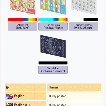
Alphabet
Einmaleins
Periodensystem
(Rot/Bunt)
(Hellblau/Bunt)
(Weiß/Schwarz)
Sternbilder
(Schwarz/Schwarz)
🌐
Namen
English
study poster
English
study poster
(EU)