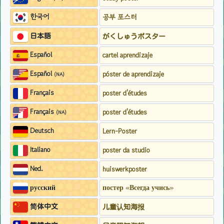
한국어
공부 포스터
日本語
がくしゅうポスター
Español
cartel aprendizaje
Español
póster de aprendizaje
(NA)
Français
poster d'études
Français
poster d'études
(NA)
Deutsch
Lern-Poster
Italiano
poster da studio
Ned.
huiswerkposter
русский
постер «Всегда учись»
简体中文
儿童认知海报