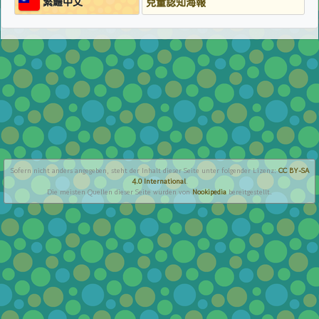
繁鱧中文
兒童認知海報
Sofern nicht anders angegeben, steht der Inhalt dieser Seite unter folgender Lizenz:
CC BY-SA
4.0 International
.
Die meisten Quellen dieser Seite wurden von
Nookipedia
bereitgestellt.