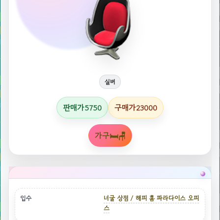
실버
판매가
구매가
5750
23000
가구🛏🪑
입수
너굴 상점 / 해피 홈 파라다이스 오피
스