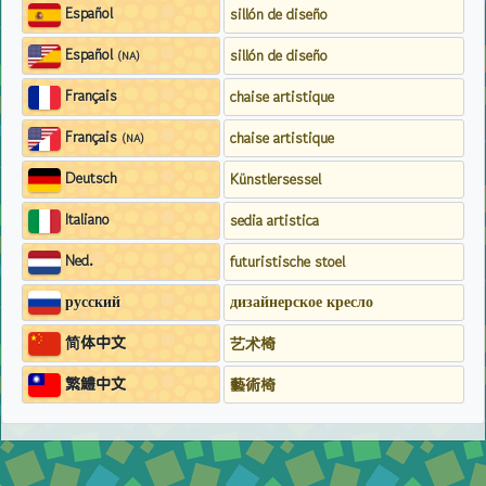
Español
sillón de diseño
Español
sillón de diseño
(NA)
Français
chaise artistique
Français
chaise artistique
(NA)
Deutsch
Künstlersessel
Italiano
sedia artistica
Ned.
futuristische stoel
русский
дизайнерское кресло
简体中文
艺术椅
繁鱧中文
藝術椅