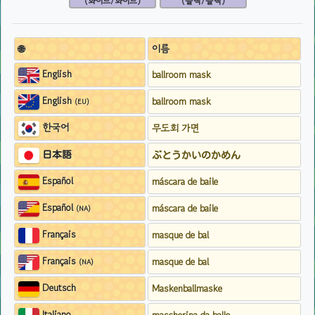
(화이트/화이트)
(블랙/블랙)
🌐
이름
English
ballroom mask
English
ballroom mask
(EU)
한국어
무도회 가면
日本語
ぶとうかいのかめん
Español
máscara de baile
Español
máscara de baile
(NA)
Français
masque de bal
Français
masque de bal
(NA)
Deutsch
Maskenballmaske
Italiano