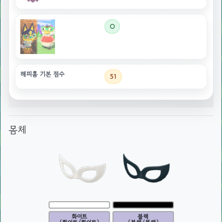
O
해피홈 기본 점수
51
몸체
화이트
블랙