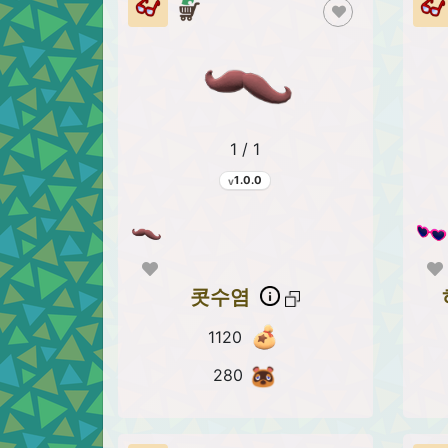
1 / 1
1.0.0
콧수염
1120
280