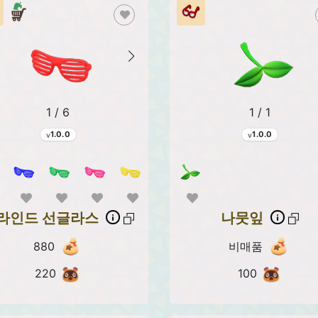
1 / 6
1 / 1
1.0.0
1.0.0
라인드 선글라스
나뭇잎
880
비매품
220
100