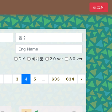
로그인
DIY
비매품
2.0 ver
3.0 ver
2
...
3
4
5
...
633
634
›