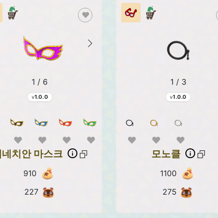
1 / 6
1 / 3
1.0.0
1.0.0
베네치안 마스크
모노클
910
1100
227
275