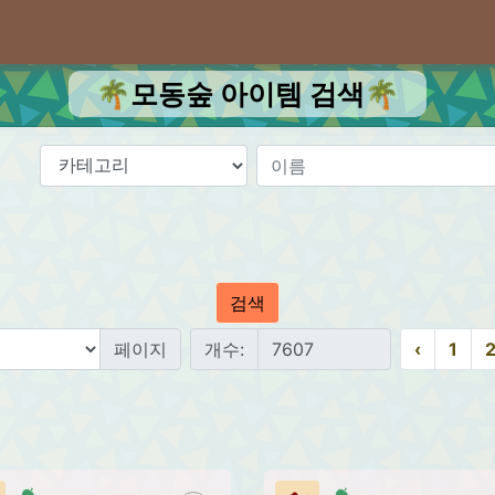
🌴모동숲 아이템 검색🌴
검색
페이지
개수:
‹
1